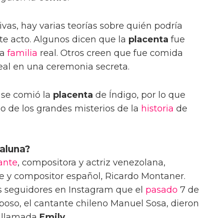
vas, hay varias teorías sobre quién podría
te acto. Algunos dicen que la
placenta
fue
la
familia
real. Otros creen que fue comida
real en una ceremonia secreta.
 se comió la
placenta
de Índigo, por lo que
o de los grandes misterios de la
historia
de
valuna?
ante
, compositora y actriz venezolana,
e y compositor español, Ricardo Montaner.
 seguidores en Instagram que el
pasado
7 de
sposo, el cantante chileno Manuel Sosa, dieron
a llamada
Emily
.