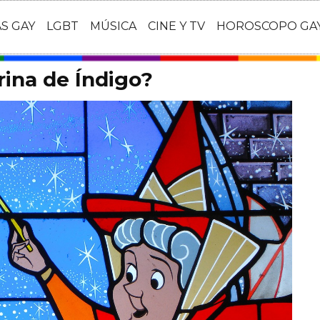
AS GAY
LGBT
MÚSICA
CINE Y TV
HOROSCOPO GA
rina de Índigo?