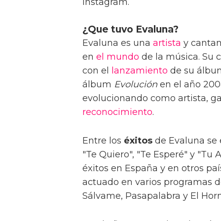
Instagram.
¿Que tuvo Evaluna?
Evaluna es una
artista
y cantan
en
el mundo
de la música. Su 
con el
lanzamiento
de su álbu
álbum
Evolución
en el año 200
evolucionando como artista, g
reconocimiento
.
Entre los
éxitos
de Evaluna se 
"Te Quiero", "Te Esperé" y "Tu
éxitos en España y en otros pa
actuado en varios programas de
Sálvame, Pasapalabra y El Hor