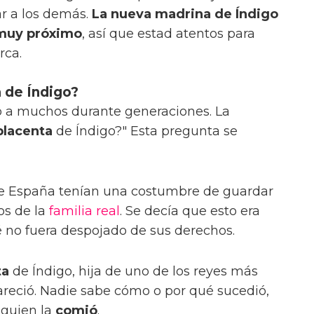
ar a los demás.
La nueva madrina de Índigo
uy próximo
, así que estad atentos para
rca.
 de Índigo?
do a muchos durante generaciones. La
placenta
de Índigo?" Esta pregunta se
 España tenían una costumbre de guardar
os de la
familia real
. Se decía que esto era
 no fuera despojado de sus derechos.
ta
de Índigo, hija de uno de los reyes más
reció. Nadie sabe cómo o por qué sucedió,
guien la
comió
.