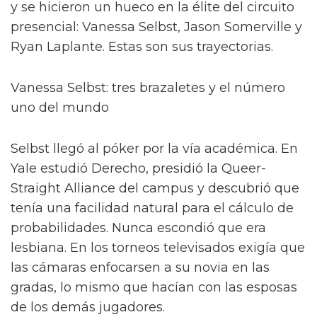
y se hicieron un hueco en la élite del circuito
presencial: Vanessa Selbst, Jason Somerville y
Ryan Laplante. Estas son sus trayectorias.
Vanessa Selbst: tres brazaletes y el número
uno del mundo
Selbst llegó al póker por la vía académica. En
Yale estudió Derecho, presidió la Queer-
Straight Alliance del campus y descubrió que
tenía una facilidad natural para el cálculo de
probabilidades. Nunca escondió que era
lesbiana. En los torneos televisados exigía que
las cámaras enfocarsen a su novia en las
gradas, lo mismo que hacían con las esposas
de los demás jugadores.