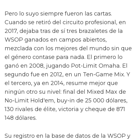
Pero lo suyo siempre fueron las cartas.
Cuando se retiró del circuito profesional, en
2017, dejaba tras de sí tres brazaletes de la
WSOP ganados en campos abiertos,
mezclada con los mejores del mundo sin que
el género contase para nada. El primero lo
ganó en 2008, jugando Pot-Limit Omaha. El
segundo fue en 2012, en un Ten-Game Mix. Y
el tercero, ya en 2014, resume mejor que
ningún otro su nivel: final del Mixed Max de
No-Limit Hold'em, buy-in de 25 000 dólares,
130 rivales de élite, victoria y cheque de 871
148 dólares.
Su registro en la base de datos de la WSOP y