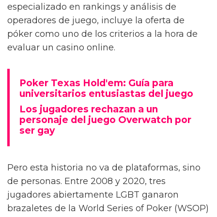
especializado en rankings y análisis de
operadores de juego, incluye la oferta de
póker como uno de los criterios a la hora de
evaluar un casino online.
Poker Texas Hold'em: Guía para
universitarios entusiastas del juego
Los jugadores rechazan a un
personaje del juego Overwatch por
ser gay
Pero esta historia no va de plataformas, sino
de personas. Entre 2008 y 2020, tres
jugadores abiertamente LGBT ganaron
brazaletes de la World Series of Poker (WSOP)