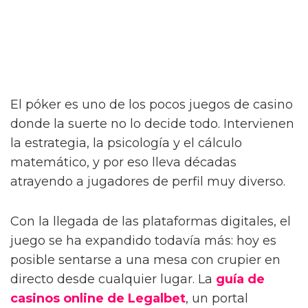
El póker es uno de los pocos juegos de casino
donde la suerte no lo decide todo. Intervienen
la estrategia, la psicología y el cálculo
matemático, y por eso lleva décadas
atrayendo a jugadores de perfil muy diverso.
Con la llegada de las plataformas digitales, el
juego se ha expandido todavía más: hoy es
posible sentarse a una mesa con crupier en
directo desde cualquier lugar. La
guía de
casinos online de Legalbet
, un portal