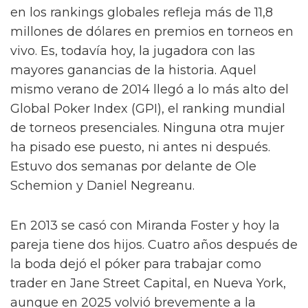
en los rankings globales refleja más de 11,8
millones de dólares en premios en torneos en
vivo. Es, todavía hoy, la jugadora con las
mayores ganancias de la historia. Aquel
mismo verano de 2014 llegó a lo más alto del
Global Poker Index (GPI), el ranking mundial
de torneos presenciales. Ninguna otra mujer
ha pisado ese puesto, ni antes ni después.
Estuvo dos semanas por delante de Ole
Schemion y Daniel Negreanu.
En 2013 se casó con Miranda Foster y hoy la
pareja tiene dos hijos. Cuatro años después de
la boda dejó el póker para trabajar como
trader en Jane Street Capital, en Nueva York,
aunque en 2025 volvió brevemente a la