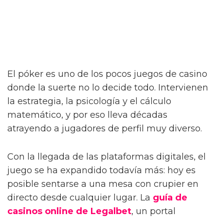
El póker es uno de los pocos juegos de casino
donde la suerte no lo decide todo. Intervienen
la estrategia, la psicología y el cálculo
matemático, y por eso lleva décadas
atrayendo a jugadores de perfil muy diverso.
Con la llegada de las plataformas digitales, el
juego se ha expandido todavía más: hoy es
posible sentarse a una mesa con crupier en
directo desde cualquier lugar. La
guía de
casinos online de Legalbet
, un portal