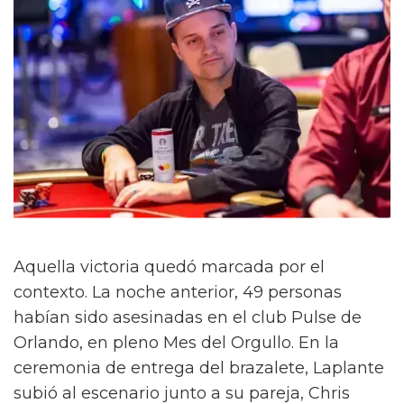
Aquella victoria quedó marcada por el
contexto. La noche anterior, 49 personas
habían sido asesinadas en el club Pulse de
Orlando, en pleno Mes del Orgullo. En la
ceremonia de entrega del brazalete, Laplante
subió al escenario junto a su pareja, Chris