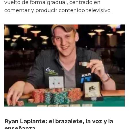
vuelto de forma gradual, centrado en
comentar y producir contenido televisivo.
Ryan Laplante: el brazalete, la voz y la
enseñanza