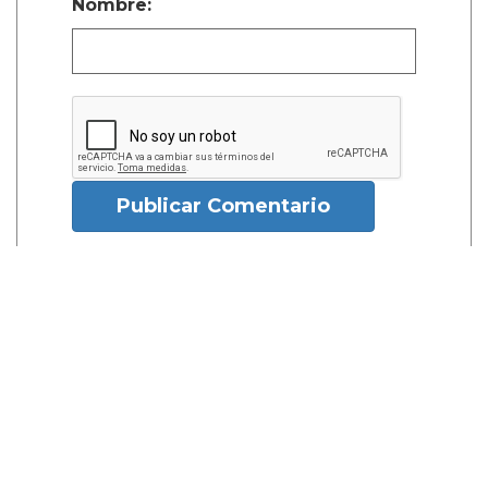
Nombre:
Publicar Comentario
Categorías:
LGBT