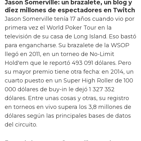
Jason Somerville: un brazalete, un blog y
diez millones de espectadores en Twitch
Jason Somerville tenía 17 años cuando vio por
primera vez el World Poker Tour en la
televisión de su casa de Long Island. Eso bastó
para engancharse. Su brazalete de la WSOP
llegó en 2011, en un torneo de No-Limit
Hold'em que le reportó 493 091 dólares. Pero
su mayor premio tiene otra fecha: en 2014, un
cuarto puesto en un Super High Roller de 100
000 dólares de buy-in le dejó 1 327 352
dólares. Entre unas cosas y otras, su registro
en torneos en vivo supera los 3,8 millones de
dólares según las principales bases de datos
del circuito.