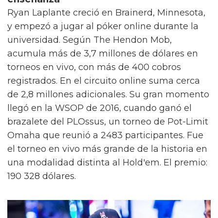
Ryan Laplante creció en Brainerd, Minnesota,
y empezó a jugar al póker online durante la
universidad. Según The Hendon Mob,
acumula más de 3,7 millones de dólares en
torneos en vivo, con más de 400 cobros
registrados. En el circuito online suma cerca
de 2,8 millones adicionales. Su gran momento
llegó en la WSOP de 2016, cuando ganó el
brazalete del PLOssus, un torneo de Pot-Limit
Omaha que reunió a 2483 participantes. Fue
el torneo en vivo más grande de la historia en
una modalidad distinta al Hold'em. El premio:
190 328 dólares.