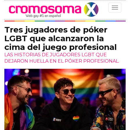
Toggle
navigat
Tres jugadores de póker
LGBT que alcanzaron la
cima del juego profesional
LAS HISTORIAS DE JUGADORES LGBT QUE
DEJARON HUELLA EN EL PÓKER PROFESIONAL.