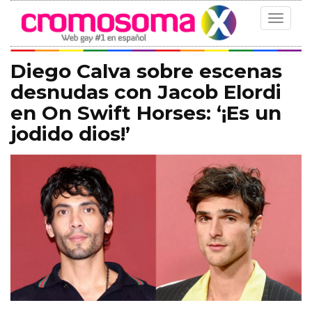
Toggle
navigat
Diego Calva sobre escenas
desnudas con Jacob Elordi
en On Swift Horses: ‘¡Es un
jodido dios!’