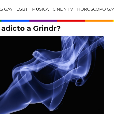
AS GAY
LGBT
MÚSICA
CINE Y TV
HOROSCOPO GA
 adicto a Grindr?