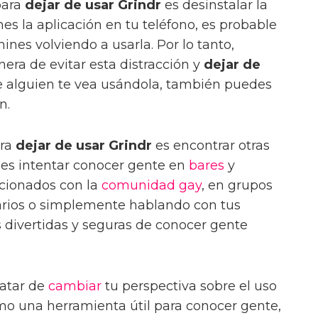
para
dejar de usar Grindr
es desinstalar la
enes la aplicación en tu teléfono, es probable
ines volviendo a usarla. Por lo tanto,
era de evitar esta distracción y
dejar de
ue alguien te vea usándola, también puedes
n.
ara
dejar de usar Grindr
es encontrar otras
es intentar conocer gente en
bares
y
acionados con la
comunidad gay
, en grupos
arios o simplemente hablando con tus
 divertidas y seguras de conocer gente
ratar de
cambiar
tu perspectiva sobre el uso
omo una herramienta útil para conocer gente,