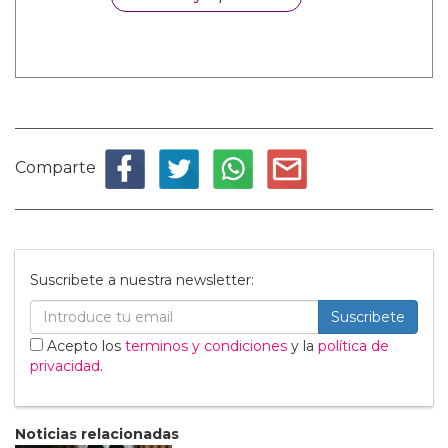
Comparte
Suscribete a nuestra newsletter:
Suscribete
Acepto los
terminos y condiciones
y la
política de
privacidad
.
Noticias relacionadas