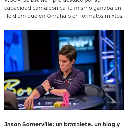
WSOP. Selbst siempre destacó por su
capacidad camaleónica: lo mismo ganaba en
Hold'em que en Omaha o en formatos mixtos.
Jason Somerville: un brazalete, un blog y