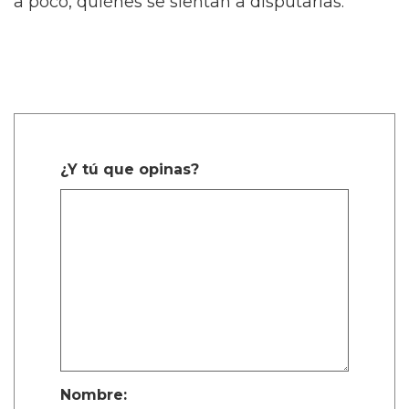
a poco, quiénes se sientan a disputarlas.
¿Y tú que opinas?
Nombre: