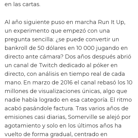
en las cartas.
Al año siguiente puso en marcha Run It Up,
un experimento que empezó con una
pregunta sencilla: ¿se puede convertir un
bankroll de 50 dólares en 10 000 jugando en
directo ante cámara? Dos años después abrió
un canal de Twitch dedicado al póker en
directo, con análisis en tiempo real de cada
mano. En marzo de 2016 el canal rebasó los 10
millones de visualizaciones únicas, algo que
nadie había logrado en esa categoría. El ritmo
acabó pasándole factura. Tras varios años de
emisiones casi diarias, Somerville se alejó por
agotamiento y solo en los últimos años ha
vuelto de forma gradual, centrado en