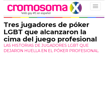
Toggle
navigat
Tres jugadores de póker
LGBT que alcanzaron la
cima del juego profesional
LAS HISTORIAS DE JUGADORES LGBT QUE
DEJARON HUELLA EN EL PÓKER PROFESIONAL.