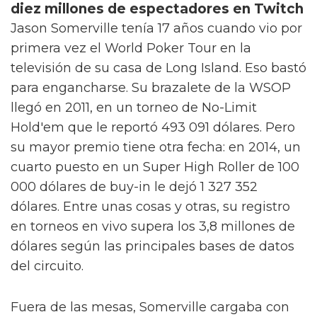
diez millones de espectadores en Twitch
Jason Somerville tenía 17 años cuando vio por
primera vez el World Poker Tour en la
televisión de su casa de Long Island. Eso bastó
para engancharse. Su brazalete de la WSOP
llegó en 2011, en un torneo de No-Limit
Hold'em que le reportó 493 091 dólares. Pero
su mayor premio tiene otra fecha: en 2014, un
cuarto puesto en un Super High Roller de 100
000 dólares de buy-in le dejó 1 327 352
dólares. Entre unas cosas y otras, su registro
en torneos en vivo supera los 3,8 millones de
dólares según las principales bases de datos
del circuito.
Fuera de las mesas, Somerville cargaba con