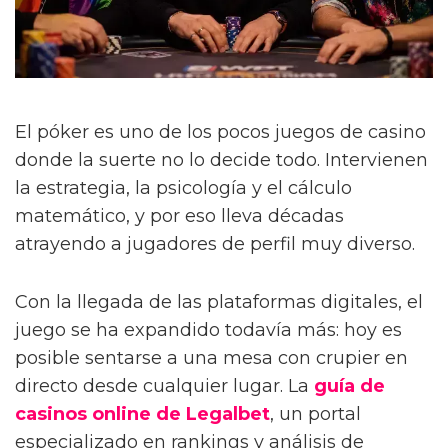
El póker es uno de los pocos juegos de casino
donde la suerte no lo decide todo. Intervienen
la estrategia, la psicología y el cálculo
matemático, y por eso lleva décadas
atrayendo a jugadores de perfil muy diverso.
Con la llegada de las plataformas digitales, el
juego se ha expandido todavía más: hoy es
posible sentarse a una mesa con crupier en
directo desde cualquier lugar. La
guía de
casinos online de Legalbet
, un portal
especializado en rankings y análisis de