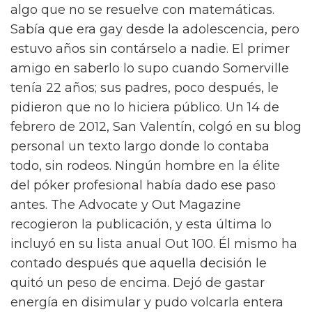
algo que no se resuelve con matemáticas.
Sabía que era gay desde la adolescencia, pero
estuvo años sin contárselo a nadie. El primer
amigo en saberlo lo supo cuando Somerville
tenía 22 años; sus padres, poco después, le
pidieron que no lo hiciera público. Un 14 de
febrero de 2012, San Valentín, colgó en su blog
personal un texto largo donde lo contaba
todo, sin rodeos. Ningún hombre en la élite
del póker profesional había dado ese paso
antes. The Advocate y Out Magazine
recogieron la publicación, y esta última lo
incluyó en su lista anual Out 100. Él mismo ha
contado después que aquella decisión le
quitó un peso de encima. Dejó de gastar
energía en disimular y pudo volcarla entera