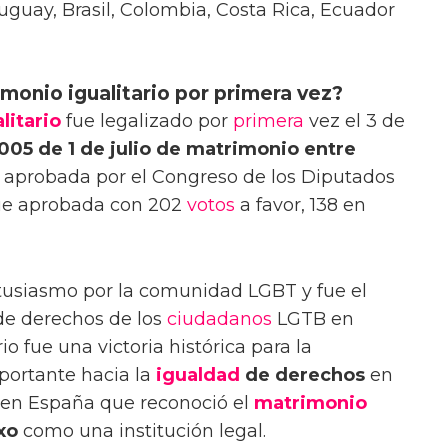
uguay, Brasil, Colombia, Costa Rica, Ecuador
imonio igualitario por primera vez?
litario
fue legalizado por
primera
vez el 3 de
005 de 1 de julio de matrimonio entre
e aprobada por el Congreso de los Diputados
fue aprobada con 202
votos
a favor, 138 en
ntusiasmo por la comunidad LGBT y fue el
de derechos de los
ciudadanos
LGTB en
o fue una victoria histórica para la
ortante hacia la
igualdad
de derechos
en
a en España que reconoció el
matrimonio
xo
como una institución legal.