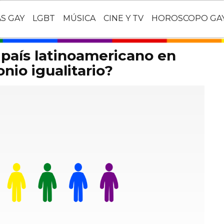
AS GAY
LGBT
MÚSICA
CINE Y TV
HOROSCOPO GA
 país latinoamericano en
onio igualitario?