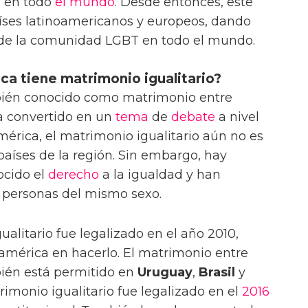
T en todo
el mundo
. Desde entonces, este
íses latinoamericanos y europeos, dando
 de la comunidad LGBT en todo el mundo.
a tiene matrimonio igualitario?
mbién conocido como matrimonio entre
a convertido en un
tema
de
debate
a nivel
mérica, el matrimonio igualitario aún no es
países de la región. Sin embargo, hay
cido el
derecho
a la igualdad y han
e personas del mismo sexo.
gualitario fue legalizado en el año 2010,
oamérica en hacerlo. El matrimonio entre
ién está permitido en
Uruguay
,
Brasil
y
rimonio igualitario fue legalizado en el
2016