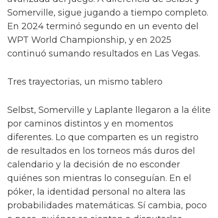
Somerville, sigue jugando a tiempo completo.
En 2024 terminó segundo en un evento del
WPT World Championship, y en 2025
continuó sumando resultados en Las Vegas.
Tres trayectorias, un mismo tablero
Selbst, Somerville y Laplante llegaron a la élite
por caminos distintos y en momentos
diferentes. Lo que comparten es un registro
de resultados en los torneos más duros del
calendario y la decisión de no esconder
quiénes son mientras lo conseguían. En el
póker, la identidad personal no altera las
probabilidades matemáticas. Sí cambia, poco