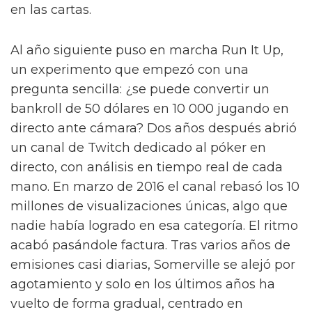
en las cartas.
Al año siguiente puso en marcha Run It Up,
un experimento que empezó con una
pregunta sencilla: ¿se puede convertir un
bankroll de 50 dólares en 10 000 jugando en
directo ante cámara? Dos años después abrió
un canal de Twitch dedicado al póker en
directo, con análisis en tiempo real de cada
mano. En marzo de 2016 el canal rebasó los 10
millones de visualizaciones únicas, algo que
nadie había logrado en esa categoría. El ritmo
acabó pasándole factura. Tras varios años de
emisiones casi diarias, Somerville se alejó por
agotamiento y solo en los últimos años ha
vuelto de forma gradual, centrado en