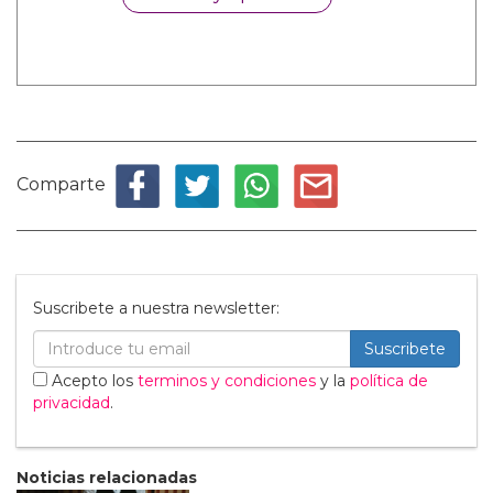
Comparte
Suscribete a nuestra newsletter:
Suscribete
Acepto los
terminos y condiciones
y la
política de
privacidad
.
Noticias relacionadas