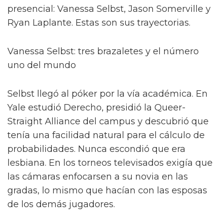
presencial: Vanessa Selbst, Jason Somerville y
Ryan Laplante. Estas son sus trayectorias.
Vanessa Selbst: tres brazaletes y el número
uno del mundo
Selbst llegó al póker por la vía académica. En
Yale estudió Derecho, presidió la Queer-
Straight Alliance del campus y descubrió que
tenía una facilidad natural para el cálculo de
probabilidades. Nunca escondió que era
lesbiana. En los torneos televisados exigía que
las cámaras enfocarsen a su novia en las
gradas, lo mismo que hacían con las esposas
de los demás jugadores.