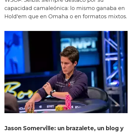
WSOP. Selbst siempre destacó por su
capacidad camaleónica: lo mismo ganaba en
Hold'em que en Omaha o en formatos mixtos.
Jason Somerville: un brazalete, un blog y