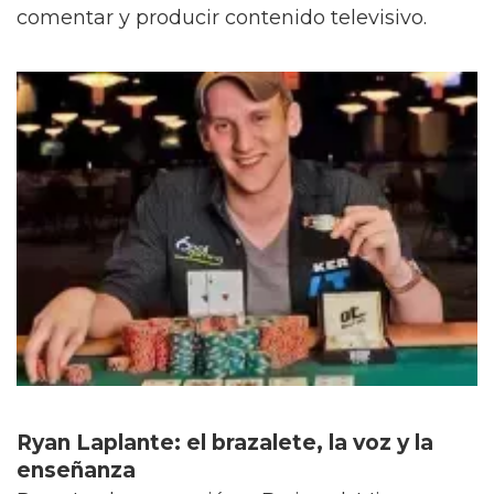
comentar y producir contenido televisivo.
Ryan Laplante: el brazalete, la voz y la
enseñanza