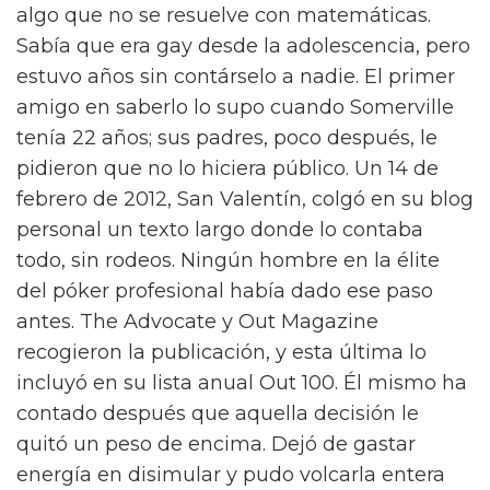
algo que no se resuelve con matemáticas.
Sabía que era gay desde la adolescencia, pero
estuvo años sin contárselo a nadie. El primer
amigo en saberlo lo supo cuando Somerville
tenía 22 años; sus padres, poco después, le
pidieron que no lo hiciera público. Un 14 de
febrero de 2012, San Valentín, colgó en su blog
personal un texto largo donde lo contaba
todo, sin rodeos. Ningún hombre en la élite
del póker profesional había dado ese paso
antes. The Advocate y Out Magazine
recogieron la publicación, y esta última lo
incluyó en su lista anual Out 100. Él mismo ha
contado después que aquella decisión le
quitó un peso de encima. Dejó de gastar
energía en disimular y pudo volcarla entera