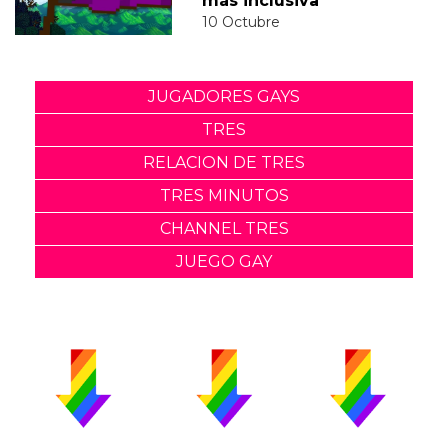
más inclusiva
10 Octubre
JUGADORES GAYS
TRES
RELACION DE TRES
TRES MINUTOS
CHANNEL TRES
JUEGO GAY