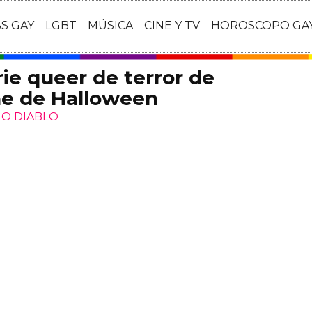
AS GAY
LGBT
MÚSICA
CINE Y TV
HOROSCOPO GA
rie queer de terror de
che de Halloween
MO DIABLO