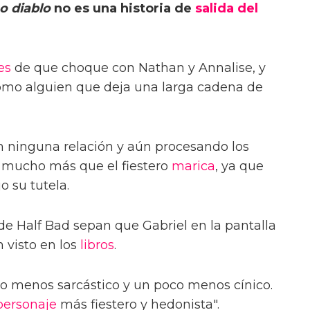
mo diablo
no es una historia de
salida del
es
de que choque con Nathan y Annalise, y
omo alguien que deja una larga cadena de
 ninguna relación y aún procesando los
s mucho más que el fiestero
marica
, ya que
o su tutela.
de Half Bad sepan que Gabriel en la pantalla
 visto en los
libros
.
oco menos sarcástico y un poco menos cínico.
personaje
más fiestero y hedonista".