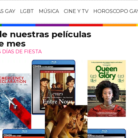
AS GAY
LGBT
MÚSICA
CINE Y TV
HOROSCOPO GA
de nuestras películas
te mes
DÍAS DE FIESTA