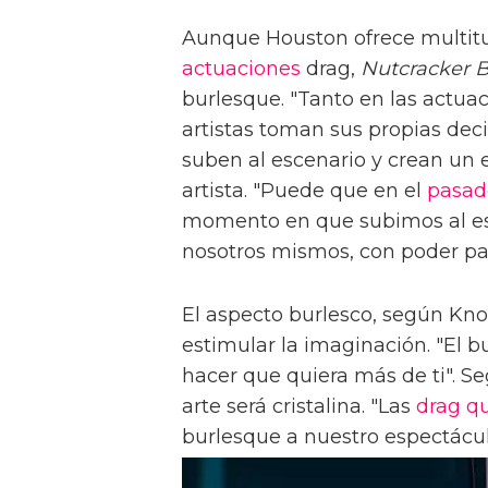
Aunque Houston ofrece multitu
actuaciones
drag,
Nutcracker 
burlesque. "Tanto en las actua
artistas toman sus propias decis
suben al escenario y crean un es
artista. "Puede que en el
pasad
momento en que subimos al es
nosotros mismos, con poder par
El aspecto burlesco, según Kn
estimular la imaginación. "El b
hacer que quiera más de ti". S
arte será cristalina. "Las
drag q
burlesque a nuestro espectácul