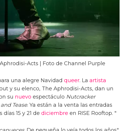
Aphrodisi-Acts | Foto de Channel Purple
para una alegre Navidad
queer
. La
artista
ut y su elenco, The Aphrodisi-Acts, dan un
on su
nuevo
espectáculo
Nutcracker
 and Tease
. Ya están a la venta las entradas
s días 15 y 21 de
diciembre
en RISE Rooftop. "
canueces
. De pequeña lo veía todos los años",