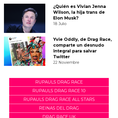
¿Quién es Vivian Jenna
Wilson, la hija trans de
Elon Musk?
18 Julio
Yvie Oddly, de Drag Race,
comparte un desnudo
integral para salvar
Twitter
22 Noviembre
RUPAULS DRAG RACE
RUPAULS DRAG RACE 10
RUPAULS DRAG RACE ALL STARS
REINAS DEL DRAG
DRAG RACE UK