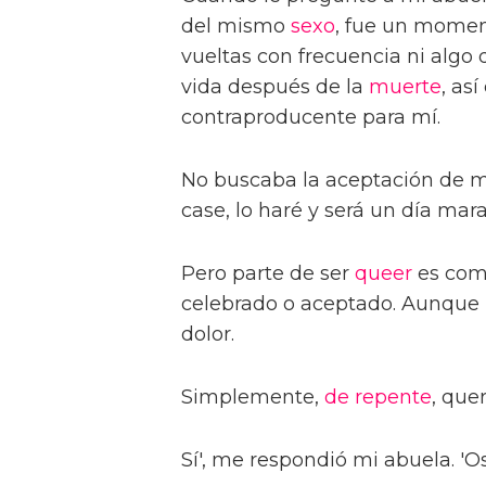
del mismo
sexo
, fue un moment
vueltas con frecuencia ni algo 
vida después de la
muerte
, as
contraproducente para mí.
No buscaba la aceptación de m
case, lo haré y será un día marav
Pero parte de ser
queer
es comp
celebrado o aceptado. Aunque p
dolor.
Simplemente,
de repente
, que
Sí', me respondió mi abuela. 'Os