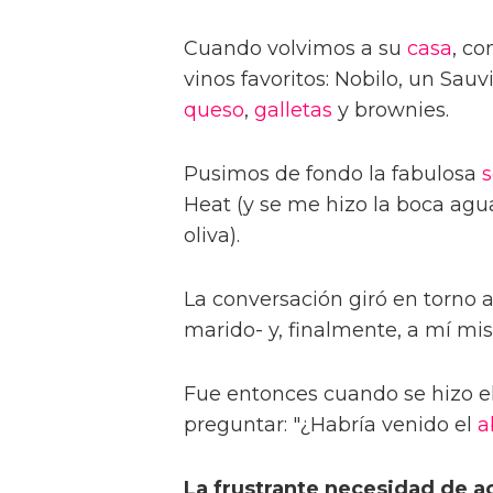
Cuando volvimos a su
casa
, c
vinos favoritos: Nobilo, un Sa
queso
,
galletas
y brownies.
Pusimos de fondo la fabulosa
s
Heat (y se me hizo la boca agua
oliva).
La conversación giró en torno
marido- y, finalmente, a mí mi
Fue entonces cuando se hizo el
preguntar: "¿Habría venido el
a
La frustrante necesidad de a