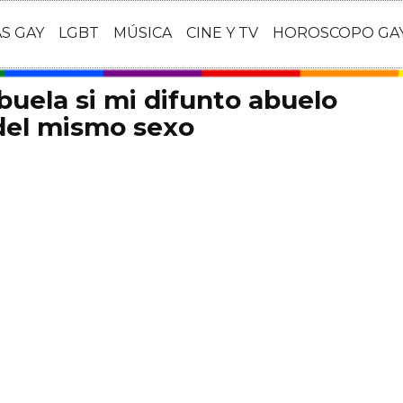
AS GAY
LGBT
MÚSICA
CINE Y TV
HOROSCOPO GA
buela si mi difunto abuelo
del mismo sexo