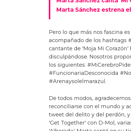
Marta Sánchez canta 'Mi
Marta Sánchez estrena el
Pero lo que más nos fascina e
acompañado de los hashtags 
cantante de 'Moja Mi Corazón'
disculpándose. Nosotros prop
los siguientes: #MiCerebroP
#FuncionariaDesconocida #No
#Arenaysolelmarazul.
De todos modos, agradecemos l
reconciliarse con el mundo y ac
tweet del delito y del perdón, 
'Get Together' con D-Mol, vari
'Alborada'. Marta cantó en su t