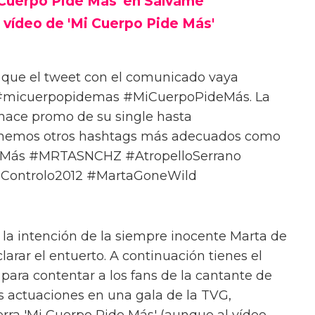
 Cuerpo Pide Más' en Sálvame
 vídeo de 'Mi Cuerpo Pide Más'
s que el tweet con el comunicado vaya
#micuerpopidemas #MiCuerpoPideMás. La
 hace promo de su single hasta
onemos otros hashtags más adecuados como
ideMás #MRTASNCHZ #AtropelloSerrano
Controlo2012 #MartaGoneWild
a intención de la siempre inocente Marta de
larar el entuerto. A continuación tienes el
y para contentar a los fans de la cantante de
as actuaciones en una gala de la TVG,
ierra 'Mi Cuerpo Pide Más' (aunque al vídeo