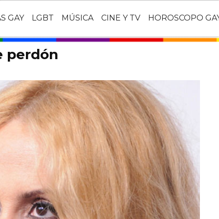
AS GAY
LGBT
MÚSICA
CINE Y TV
HOROSCOPO GA
e perdón