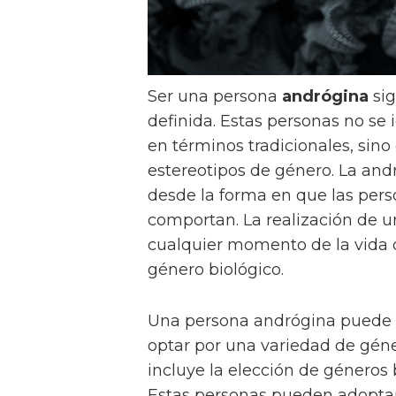
Ser una persona
andrógina
sig
definida. Estas personas no s
en términos tradicionales, sino 
estereotipos de género. La an
desde la forma en que las pers
comportan. La realización de u
cualquier momento de la vida
género biológico.
Una persona andrógina puede n
optar por una variedad de géner
incluye la elección de géneros b
Estas personas pueden adoptar