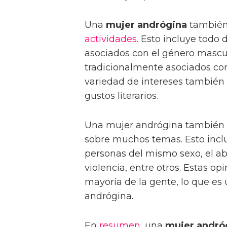
Una
mujer andrógina
también 
actividades
. Esto incluye todo
asociados con el género masculi
tradicionalmente asociados co
variedad de intereses también s
gustos literarios.
Una mujer andrógina también 
sobre muchos temas. Esto inc
personas del mismo sexo, el abo
violencia, entre otros. Estas op
mayoría de la gente, lo que es 
andrógina.
En
resumen
, una
mujer andró