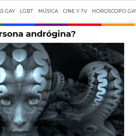
AS GAY
LGBT
MÚSICA
CINE Y TV
HOROSCOPO GA
ersona andrógina?