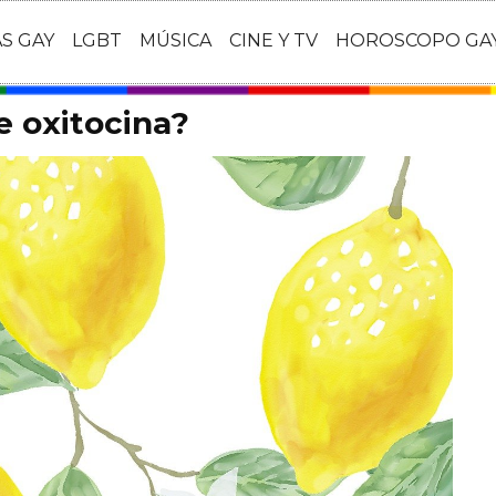
AS GAY
LGBT
MÚSICA
CINE Y TV
HOROSCOPO GA
e oxitocina?