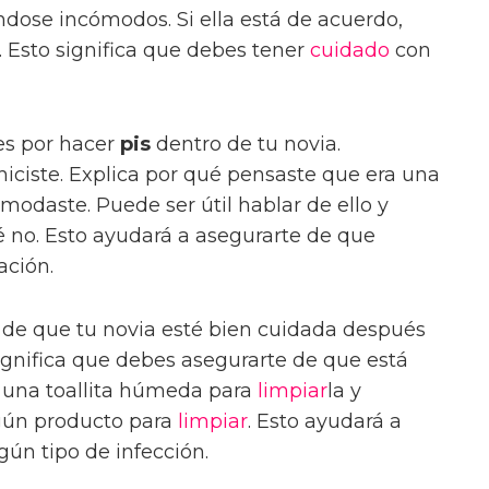
dose incómodos. Si ella está de acuerdo,
 Esto significa que debes tener
cuidado
con
es por hacer
pis
dentro de tu novia.
iciste. Explica por qué pensaste que era una
omodaste. Puede ser útil hablar de ello y
ué no. Esto ayudará a asegurarte de que
ación.
 de que tu novia esté bien cuidada después
significa que debes asegurarte de que está
 una toallita húmeda para
limpiar
la y
lgún producto para
limpiar
. Esto ayudará a
ún tipo de infección.