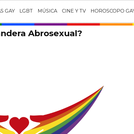
AS GAY
LGBT
MÚSICA
CINE Y TV
HOROSCOPO GA
bandera Abrosexual?