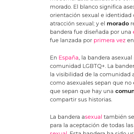
morado. El blanco significa ase
orientación sexual e identidad 
atracción sexual; y el
morado
r
bandera fue diseñada por una
fue lanzada por
primera vez
en 
En
España
, la bandera asexual
comunidad LGBTQ+. La bandera
la visibilidad de la comunidad 
como asexuales sepan que no e
que sepan que hay una
comun
compartir sus historias.
La bandera a
sexual
también se
para la aceptación de todas la
sexual
. Esta bandera ha sido 