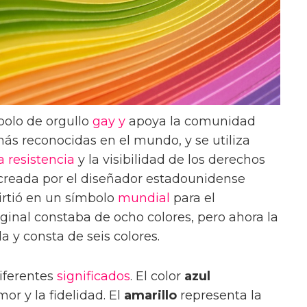
olo de orgullo
gay y
apoya la comunidad
ás reconocidas en el mundo, y se utiliza
a resistencia
y la visibilidad de los derechos
 creada por el diseñador estadounidense
irtió en un símbolo
mundial
para el
riginal constaba de ocho colores, pero ahora la
 y consta de seis colores.
iferentes
significados
. El color
azul
amor y la fidelidad. El
amarillo
representa la