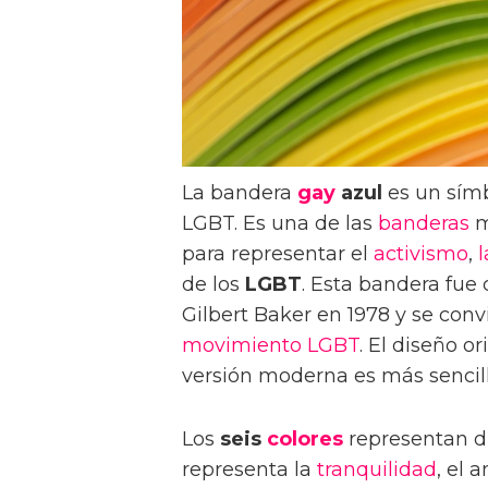
La bandera
gay
azul
es un símb
LGBT. Es una de las
banderas
m
para representar el
activismo
,
l
de los
LGBT
. Esta bandera fue
Gilbert Baker en 1978 y se conv
movimiento LGBT
. El diseño o
versión moderna es más sencilla
Los
seis
colores
representan d
representa la
tranquilidad
, el 