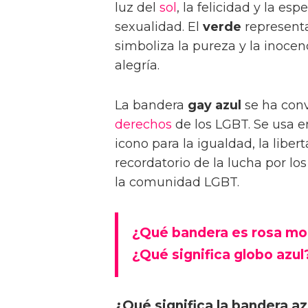
luz del
sol
, la felicidad y la esp
sexualidad. El
verde
representa 
simboliza la pureza y la inocen
alegría.
La bandera
gay azul
se ha conv
derechos
de los LGBT. Se usa e
icono para la igualdad, la liber
recordatorio de la lucha por l
la comunidad LGBT.
¿Qué bandera es rosa mor
¿Qué significa globo azul
¿Qué significa la bandera a