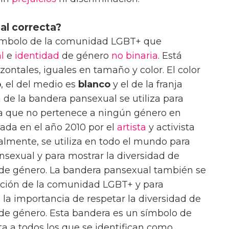
al correcta?
ímbolo de la comunidad LGBT+ que
l
e
identidad
de género
no binaria
. Está
zontales, iguales en tamaño y color. El color
o
, el del medio es
blanco
y el de la franja
a de la bandera pansexual se utiliza para
ya que no pertenece a ningún género en
eada en el año 2010 por el
artista
y activista
lmente, se utiliza en todo el mundo para
sexual y para mostrar la diversidad de
d de género. La bandera pansexual también se
tación de la comunidad LGBT+ y para
 la importancia de respetar la diversidad de
 de género. Esta bandera es un símbolo de
ta a todos los que se identifican como