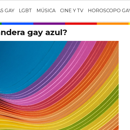
AS GAY
LGBT
MÚSICA
CINE Y TV
HOROSCOPO GA
andera gay azul?