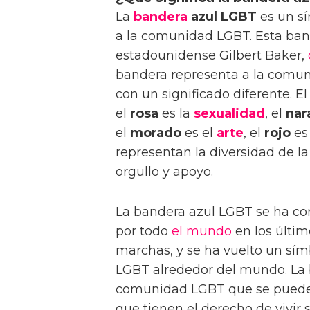
La
bandera
azul LGBT
es un sí
a la comunidad LGBT. Esta band
estadounidense Gilbert Baker,
bandera representa a la comun
con un significado diferente. El
el
rosa
es la
sexualidad
, el
nar
el
morado
es el
arte
, el
rojo
es
representan la diversidad de 
orgullo y apoyo.
La bandera azul LGBT se ha co
por todo
el mundo
en los últim
marchas, y se ha vuelto un sí
LGBT alrededor del mundo. La 
comunidad LGBT que se puede s
que tienen el derecho de vivir 