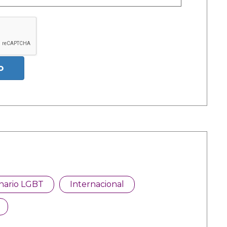
o
onario LGBT
Internacional