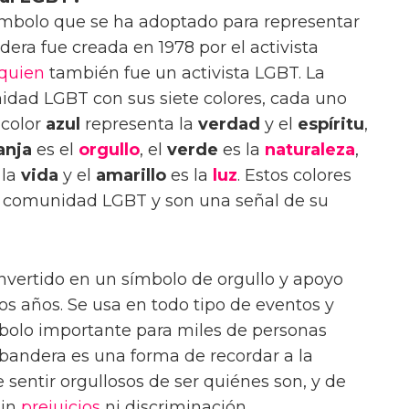
mbolo que se ha adoptado para representar
era fue creada en 1978 por el activista
quien
también fue un activista LGBT. La
idad LGBT con sus siete colores, cada uno
 color
azul
representa la
verdad
y el
espíritu
,
anja
es el
orgullo
, el
verde
es la
naturaleza
,
 la
vida
y el
amarillo
es la
luz
. Estos colores
la comunidad LGBT y son una señal de su
nvertido en un símbolo de orgullo y apoyo
os años. Se usa en todo tipo de eventos y
mbolo importante para miles de personas
bandera es una forma de recordar a la
entir orgullosos de ser quiénes son, y de
sin
prejuicios
ni discriminación.