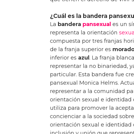
¿Cuál es la bandera pansexu
La
bandera
pansexual
es un s
representa la orientación
sexua
compuesta por tres franjas hori
de la franja superior es
morad
inferior es
azul
. La franja blanc
representar la no binariedad, 
particular. Esta bandera fue cr
pansexual Monica Helms. Actua
representar a la comunidad pan
orientación sexual e identida
utiliza para promover la acep
concienciar a la sociedad sobre
orientación sexual e identidad
inclusión y unión que represen