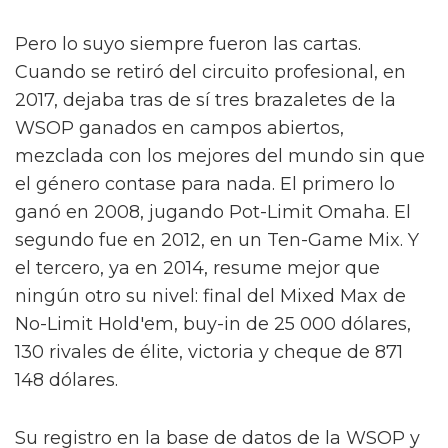
Pero lo suyo siempre fueron las cartas.
Cuando se retiró del circuito profesional, en
2017, dejaba tras de sí tres brazaletes de la
WSOP ganados en campos abiertos,
mezclada con los mejores del mundo sin que
el género contase para nada. El primero lo
ganó en 2008, jugando Pot-Limit Omaha. El
segundo fue en 2012, en un Ten-Game Mix. Y
el tercero, ya en 2014, resume mejor que
ningún otro su nivel: final del Mixed Max de
No-Limit Hold'em, buy-in de 25 000 dólares,
130 rivales de élite, victoria y cheque de 871
148 dólares.
Su registro en la base de datos de la WSOP y