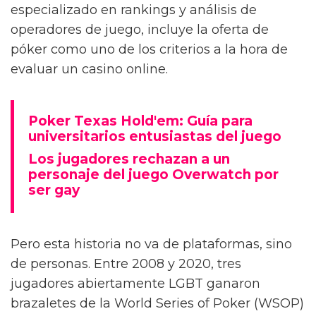
especializado en rankings y análisis de
operadores de juego, incluye la oferta de
póker como uno de los criterios a la hora de
evaluar un casino online.
Poker Texas Hold'em: Guía para
universitarios entusiastas del juego
Los jugadores rechazan a un
personaje del juego Overwatch por
ser gay
Pero esta historia no va de plataformas, sino
de personas. Entre 2008 y 2020, tres
jugadores abiertamente LGBT ganaron
brazaletes de la World Series of Poker (WSOP)