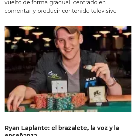
vuelto de forma gradual, centrado en
comentar y producir contenido televisivo.
Ryan Laplante: el brazalete, la voz y la
enseñanza