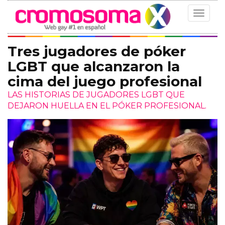
Toggle
navigat
Tres jugadores de póker
LGBT que alcanzaron la
cima del juego profesional
LAS HISTORIAS DE JUGADORES LGBT QUE
DEJARON HUELLA EN EL PÓKER PROFESIONAL.