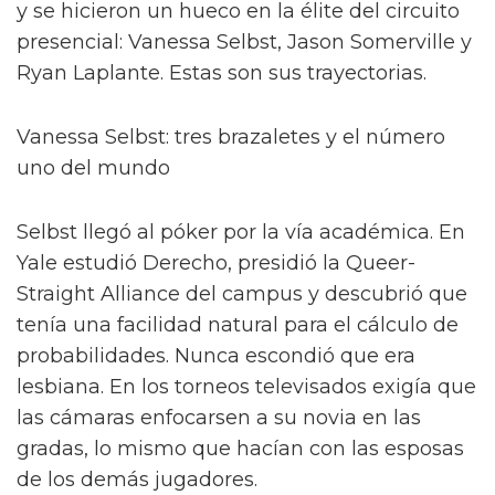
y se hicieron un hueco en la élite del circuito
presencial: Vanessa Selbst, Jason Somerville y
Ryan Laplante. Estas son sus trayectorias.
Vanessa Selbst: tres brazaletes y el número
uno del mundo
Selbst llegó al póker por la vía académica. En
Yale estudió Derecho, presidió la Queer-
Straight Alliance del campus y descubrió que
tenía una facilidad natural para el cálculo de
probabilidades. Nunca escondió que era
lesbiana. En los torneos televisados exigía que
las cámaras enfocarsen a su novia en las
gradas, lo mismo que hacían con las esposas
de los demás jugadores.