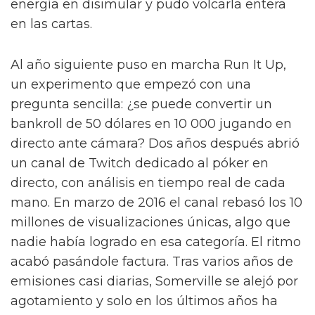
energía en disimular y pudo volcarla entera
en las cartas.
Al año siguiente puso en marcha Run It Up,
un experimento que empezó con una
pregunta sencilla: ¿se puede convertir un
bankroll de 50 dólares en 10 000 jugando en
directo ante cámara? Dos años después abrió
un canal de Twitch dedicado al póker en
directo, con análisis en tiempo real de cada
mano. En marzo de 2016 el canal rebasó los 10
millones de visualizaciones únicas, algo que
nadie había logrado en esa categoría. El ritmo
acabó pasándole factura. Tras varios años de
emisiones casi diarias, Somerville se alejó por
agotamiento y solo en los últimos años ha