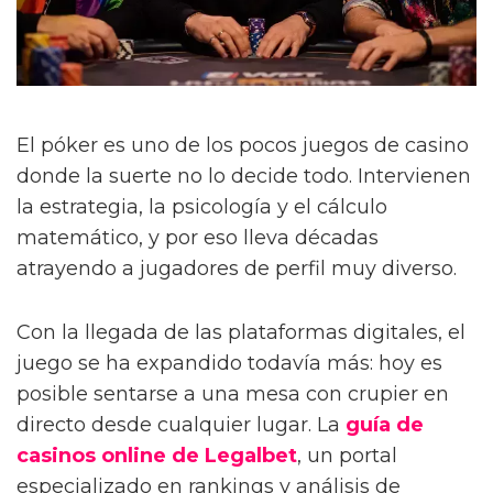
El póker es uno de los pocos juegos de casino
donde la suerte no lo decide todo. Intervienen
la estrategia, la psicología y el cálculo
matemático, y por eso lleva décadas
atrayendo a jugadores de perfil muy diverso.
Con la llegada de las plataformas digitales, el
juego se ha expandido todavía más: hoy es
posible sentarse a una mesa con crupier en
directo desde cualquier lugar. La
guía de
casinos online de Legalbet
, un portal
especializado en rankings y análisis de