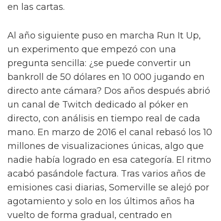
en las cartas.
Al año siguiente puso en marcha Run It Up,
un experimento que empezó con una
pregunta sencilla: ¿se puede convertir un
bankroll de 50 dólares en 10 000 jugando en
directo ante cámara? Dos años después abrió
un canal de Twitch dedicado al póker en
directo, con análisis en tiempo real de cada
mano. En marzo de 2016 el canal rebasó los 10
millones de visualizaciones únicas, algo que
nadie había logrado en esa categoría. El ritmo
acabó pasándole factura. Tras varios años de
emisiones casi diarias, Somerville se alejó por
agotamiento y solo en los últimos años ha
vuelto de forma gradual, centrado en