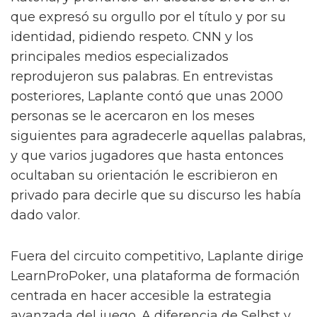
que expresó su orgullo por el título y por su
identidad, pidiendo respeto. CNN y los
principales medios especializados
reprodujeron sus palabras. En entrevistas
posteriores, Laplante contó que unas 2000
personas se le acercaron en los meses
siguientes para agradecerle aquellas palabras,
y que varios jugadores que hasta entonces
ocultaban su orientación le escribieron en
privado para decirle que su discurso les había
dado valor.
Fuera del circuito competitivo, Laplante dirige
LearnProPoker, una plataforma de formación
centrada en hacer accesible la estrategia
avanzada del juego. A diferencia de Selbst y