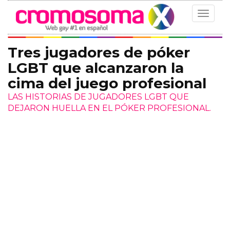
Toggle
navigat
Tres jugadores de póker
LGBT que alcanzaron la
cima del juego profesional
LAS HISTORIAS DE JUGADORES LGBT QUE
DEJARON HUELLA EN EL PÓKER PROFESIONAL.