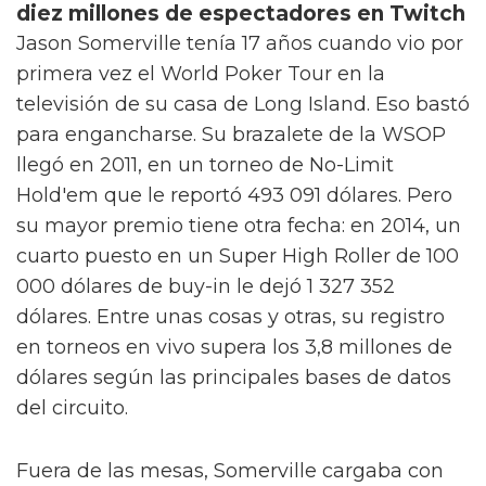
diez millones de espectadores en Twitch
Jason Somerville tenía 17 años cuando vio por
primera vez el World Poker Tour en la
televisión de su casa de Long Island. Eso bastó
para engancharse. Su brazalete de la WSOP
llegó en 2011, en un torneo de No-Limit
Hold'em que le reportó 493 091 dólares. Pero
su mayor premio tiene otra fecha: en 2014, un
cuarto puesto en un Super High Roller de 100
000 dólares de buy-in le dejó 1 327 352
dólares. Entre unas cosas y otras, su registro
en torneos en vivo supera los 3,8 millones de
dólares según las principales bases de datos
del circuito.
Fuera de las mesas, Somerville cargaba con