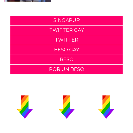
SINGAPUR
TWITTER GAY
TWITTER
BESO GAY
BESO
POR UN BESO