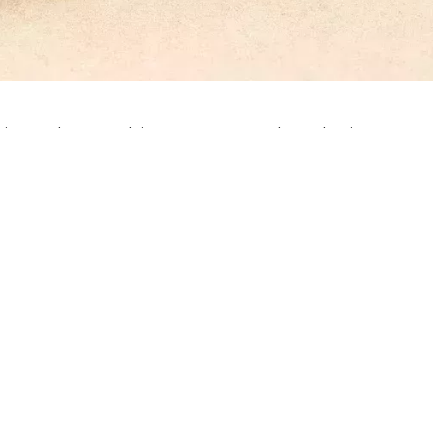
uienes buscan bienestar natural y soluciones
no solo ha puesto de moda la cosmética natural,
abello. Entre otras razones, las
flores de CBD
rque ofrecen respuestas a problemas tan
o que no es casualidad que el CBD se haya
esde el estrés ambiental hasta las rojeces
historia de por qué tantas personas no paran de
volucionar el mundo del autocuidado. Sin
renunciar a lo natural, pero tampoco al
jor aliada para el día a día.