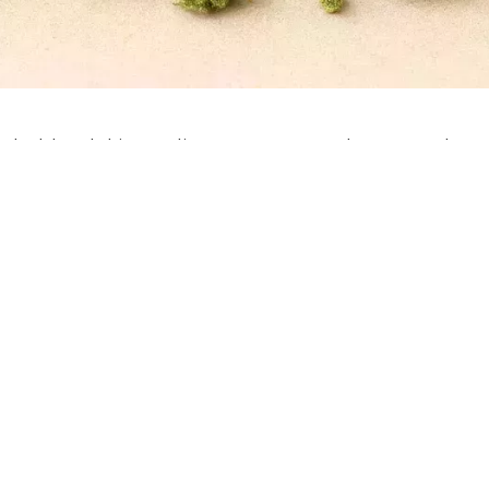
o hablar del ingrediente secreto en la receta de q
edor y darse cuenta de que el uso del cannabidiol 
a gente espera de los productos para la piel y el c
 la planta de cannabis
han llamado la atención po
 o la sensación de debilidad en el cabello. Segur
lmar, reparar y proteger de los ataques diarios, d
nte versátil para sentirte mejor, aquí empieza la 
n sabido usar estas propiedades naturales para re
en el “as bajo la manga” para quienes no quieren 
rmula aparentemente sencilla se convierte en tu me