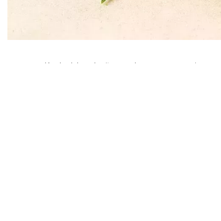
Hoy en día, hablar de flores de CBD es casi com
fáciles para su rutina diaria. Basta mirar alred
sino que también ha elevado el listón de lo que l
que son las partes naturales y no procesadas de
molestos como la inflamación, la deshidratación
convertido en el ingrediente estrella: ayuda a ca
rebeldes. Si alguna vez has buscado algo realme
recomendar el CBD en su rutina.
Muchas marcas, entre ellas
Iberohemp.com
, ha
resultar exagerado, los productos con CBD parec
resultado visible y duradero. De repente, una fó