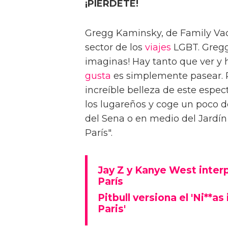
¡PIÉRDETE!
Gregg Kaminsky, de Family Vaca
sector de los
viajes
LGBT. Gregg 
imaginas! Hay tanto que ver y 
gusta
es simplemente pasear. Pi
increíble belleza de este espe
los lugareños y coge un poco de
del Sena o en medio del Jardín 
París".
Jay Z y Kanye West interpr
París
Pitbull versiona el 'Ni**as
Paris'