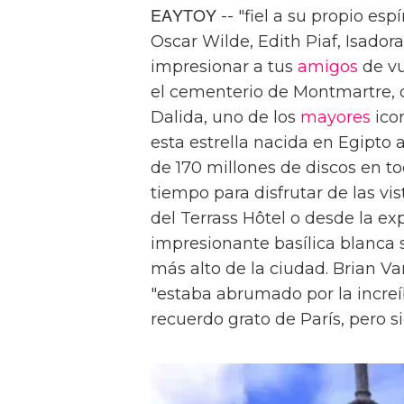
ΕΑΥΤΟΥ -- "fiel a su propio espí
Oscar Wilde, Edith Piaf, Isador
impresionar a tus
amigos
de vu
el cementerio de Montmartre, 
Dalida, uno de los
mayores
ico
esta estrella nacida en Egipto 
de 170 millones de discos en t
tiempo para disfrutar de las vis
del Terrass Hôtel o desde la ex
impresionante basílica blanca 
más alto de la ciudad. Brian V
"estaba abrumado por la increí
recuerdo grato de París, pero s