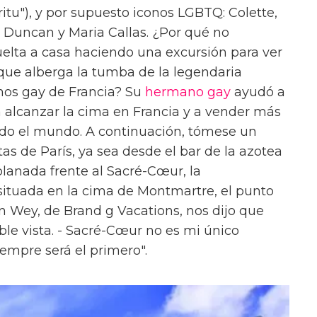
ritu"), y por supuesto iconos LGBTQ: Colette,
a Duncan y Maria Callas. ¿Por qué no
elta a casa haciendo una excursión para ver
que alberga la tumba de la legendaria
nos gay de Francia? Su
hermano gay
ayudó a
a alcanzar la cima en Francia y a vender más
odo el mundo. A continuación, tómese un
tas de París, ya sea desde el bar de la azotea
planada frente al Sacré-Cœur, la
situada en la cima de Montmartre, el punto
an Wey, de Brand g Vacations, nos dijo que
ble vista. - Sacré-Cœur no es mi único
iempre será el primero".