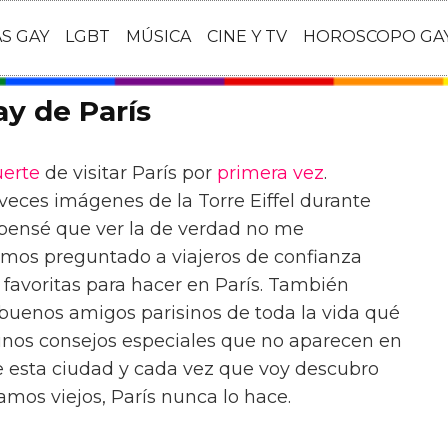
AS GAY
LGBT
MÚSICA
CINE Y TV
HOROSCOPO GA
ay de París
uerte
de visitar París por
primera vez
.
veces imágenes de la Torre Eiffel durante
, pensé que ver la de verdad no me
Hemos preguntado a viajeros de confianza
" favoritas para hacer en París. También
uenos amigos parisinos de toda la vida qué
gunos consejos especiales que no aparecen en
e esta ciudad y cada vez que voy descubro
mos viejos, París nunca lo hace.