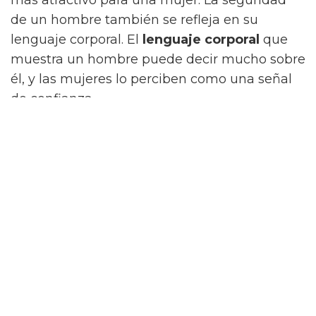
de un hombre también se refleja en su
lenguaje corporal. El
lenguaje corporal
que
muestra un hombre puede decir mucho sobre
él, y las mujeres lo perciben como una señal
de confianza.
Otra característica atractiva para las mujeres
es la apariencia. Esto incluye la forma y el
tamaño de un hombre, así como su
cabello
y
su vestimenta. Un hombre con una buena
apariencia física es más
atractivo
para una
mujer. Un hombre también puede ser
atractivo si tiene una
buena personalidad
.
Una persona con una personalidad amistosa,
agradable y divertida es atractiva para las