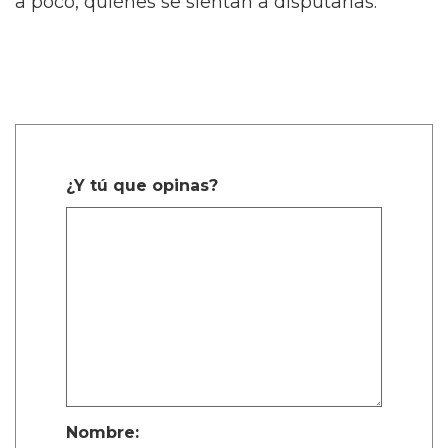
a poco, quiénes se sientan a disputarlas.
¿Y tú que opinas?
Nombre: