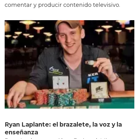
comentar y producir contenido televisivo.
Ryan Laplante: el brazalete, la voz y la
enseñanza