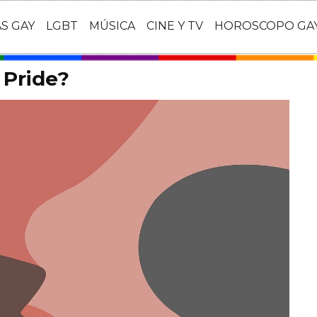
AS GAY
LGBT
MÚSICA
CINE Y TV
HOROSCOPO GA
 Pride?