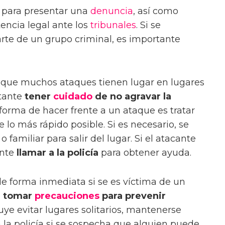
a para presentar una
denuncia
, así como
tencia legal ante los
tribunales
. Si se
rte de un grupo criminal, es importante
 que muchos ataques tienen lugar en lugares
rtante
tener
cuidado
de no agravar la
forma de hacer frente a un ataque es tratar
 lo más rápido posible. Si es necesario, se
familiar para salir del lugar. Si el atacante
ante
llamar a la policía
para obtener ayuda.
e forma inmediata si se es víctima de un
e
tomar
precauciones
para prevenir
luye evitar lugares solitarios, mantenerse
 a la policía si se sospecha que alguien puede