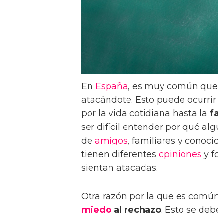
En
España
, es muy común que 
atacándote. Esto puede ocurrir
por la vida cotidiana hasta la
f
ser difícil entender por qué a
de
amigos
, familiares y conoc
tienen diferentes
opiniones
y f
sientan atacadas.
Otra razón por la que es comú
miedo
al rechazo
. Esto se de