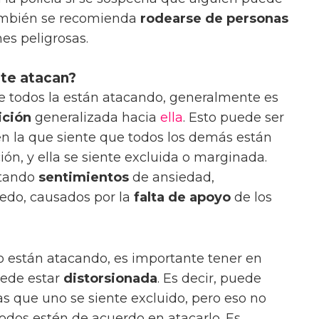
ambién se recomienda
rodearse de personas
nes peligrosas.
te atacan?
 todos la están atacando, generalmente es
ición
generalizada hacia
ella
. Esto puede ser
n la que siente que todos los demás están
ón, y ella se siente excluida o marginada.
ntando
sentimientos
de ansiedad,
edo, causados ​​por la
falta de apoyo
de los
o están atacando, es importante tener en
uede estar
distorsionada
. Es decir, puede
as que uno se siente excluido, pero eso no
odos estén de acuerdo en atacarlo. Es