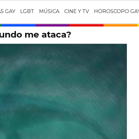
AS GAY
LGBT
MÚSICA
CINE Y TV
HOROSCOPO GA
mundo me ataca?