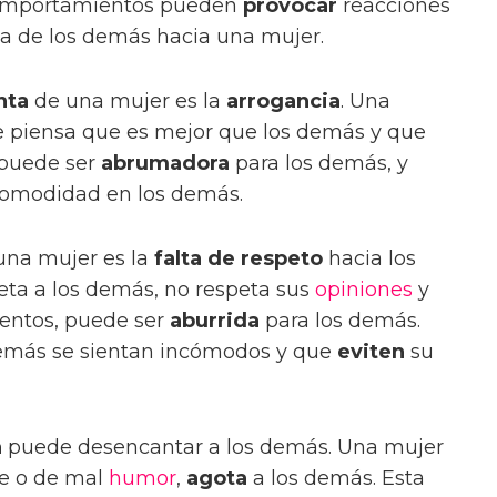
 comportamientos pueden
provocar
reacciones
a de los demás hacia una mujer.
nta
de una mujer es la
arrogancia
. Una
e piensa que es mejor que los demás y que
d puede ser
abrumadora
para los demás, y
omodidad en los demás.
una mujer es la
falta de respeto
hacia los
ta a los demás, no respeta sus
opiniones
y
entos, puede ser
aburrida
para los demás.
demás se sientan incómodos y que
eviten
su
a
puede desencantar a los demás. Una mujer
te o de mal
humor
,
agota
a los demás. Esta