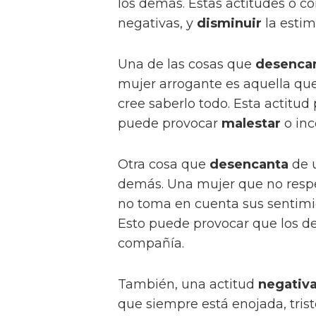
los demás. Estas actitudes o
negativas, y
disminuir
la estim
Una de las cosas que
desenca
mujer arrogante es aquella qu
cree saberlo todo. Esta actitu
puede provocar
malestar
o inc
Otra cosa que
desencanta
de 
demás. Una mujer que no respe
no toma en cuenta sus sentimi
Esto puede provocar que los 
compañía.
También, una actitud
negativ
que siempre está enojada, tris