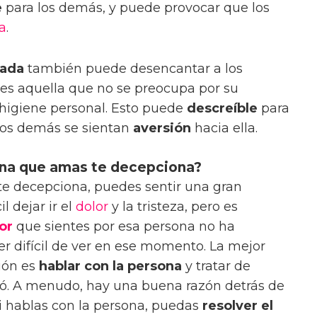
e
para los demás, y puede provocar que los
la
.
dada
también puede desencantar a los
s aquella que no se preocupa por su
 higiene personal. Esto puede
descreíble
para
los demás se sientan
aversión
hacia ella.
ona que amas te decepciona?
te decepciona, puedes sentir una gran
l dejar ir el
dolor
y la tristeza, pero es
or
que sientes por esa persona no ha
r difícil de ver en ese momento. La mejor
ión es
hablar con la persona
y tratar de
ó. A menudo, hay una buena razón detrás de
si hablas con la persona, puedas
resolver el