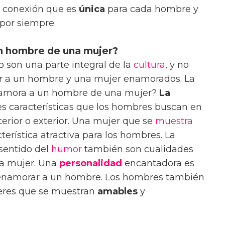
a conexión que es
única
para cada hombre y
por siempre.
n hombre de una mujer?
to son una parte integral de la
cultura
, y no
 a un hombre y una mujer enamorados. La
enamora a un hombre de una mujer?
La
es características que los hombres buscan en
terior o exterior. Una mujer que se
muestra
terística atractiva para los hombres. La
 sentido del
humor
también son cualidades
na mujer. Una
personalidad
encantadora es
 enamorar a un hombre. Los hombres también
jeres que se muestran
amables
y