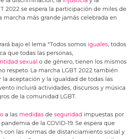
e la discriminación, la
injusticia
y la
 2022 se espera la participación de miles de
 la marcha más grande jamás celebrada en
rará bajo el lema "Todos somos
iguales
, todos
ica que todas las personas,
ntidad sexual
o de género, tienen los mismos
mo respeto. La marcha LGBT 2022 también
la aceptación y la igualdad de todas las
ento incluirá actividades, discursos y música
logros de la comunidad LGBT.
to
a las
medidas
de
seguridad
impuestas por
la pandemia de la COVID-19. Se espera que
n con las normas de distanciamiento social y