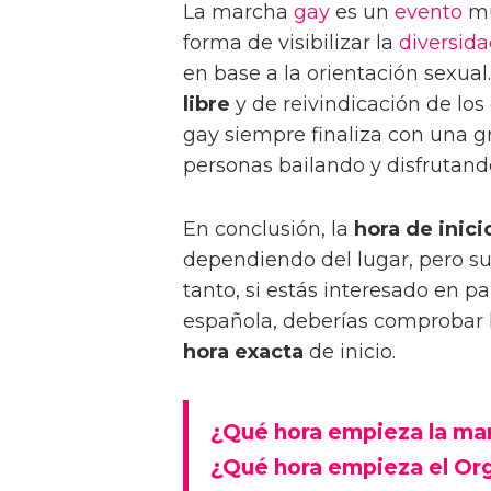
La marcha
gay
es un
evento
mu
forma de visibilizar la
diversida
en base a la orientación sexual
libre
y de reivindicación de lo
gay siempre finaliza con una g
personas bailando y disfrutando
En conclusión, la
hora de inici
dependiendo del lugar, pero sue
tanto, si estás interesado en p
española, deberías comprobar l
hora exacta
de inicio.
¿Qué hora empieza la ma
¿Qué hora empieza el Org