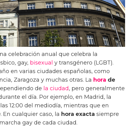
na celebración anual que celebra la
ésbico, gay,
bisexual
y transgénero (LGBT).
 año en varias ciudades españolas, como
encia, Zaragoza y muchas otras. La
hora
de
 dependiendo de
la ciudad
, pero generalmente
rante el día. Por ejemplo, en Madrid, la
as 12:00 del mediodía, mientras que en
. En cualquier caso, la
hora exacta
siempre
 marcha gay de cada ciudad.