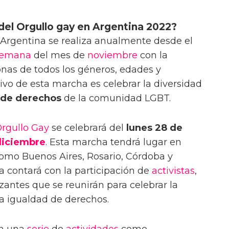
del Orgullo gay en Argentina 2022?
Argentina se realiza anualmente desde el
semana
del mes de
noviembre
con la
onas de todos los géneros, edades y
tivo de esta marcha es celebrar la diversidad
de derechos
de la comunidad LGBT.
rgullo Gay
se celebrará del
lunes 28 de
diciembre
. Esta marcha tendrá lugar en
omo Buenos Aires, Rosario, Córdoba y
 contará con la participación de
activistas
,
antes que se reunirán para celebrar la
la igualdad de derechos.
án una
serie
de
actividades
como