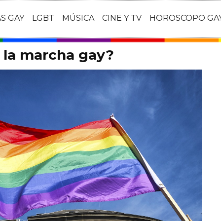
AS GAY
LGBT
MÚSICA
CINE Y TV
HOROSCOPO GA
 la marcha gay?