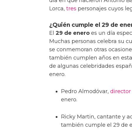
día en que nacieron Antonio Ba
Lorca,
tres
personajes cuyos leg
¿Quién cumple el 29 de ene
El
29 de enero
es un día espec
Muchas personas celebra su c
se conmemoran otras ocasiones
también cumplen años en esta 
de algunas celebridades españ
enero.
Pedro Almodóvar,
director
enero.
Ricky Martin, cantante y a
también cumple el 29 de e