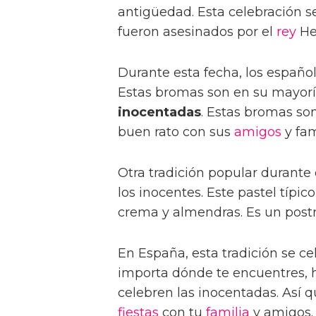
antigüedad. Esta celebración 
fueron asesinados por el
rey
Her
Durante esta fecha, los españo
Estas bromas son en su mayor
inocentadas
. Estas bromas son
buen rato con sus
amigos
y fam
Otra tradición popular durante 
los inocentes. Este pastel típic
crema y almendras. Es un postr
En España, esta tradición se c
importa dónde te encuentres, 
celebren las inocentadas. Así q
fiestas
con tu
familia
y amigos.