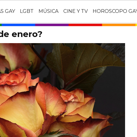
AS GAY
LGBT
MÚSICA
CINE Y TV
HOROSCOPO GA
 de enero?