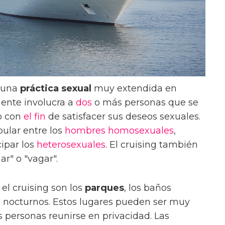
n una
práctica sexual
muy extendida en
mente involucra a
dos
o más personas que se
o con
el fin
de satisfacer sus deseos sexuales.
pular entre los
hombres
homosexuales
,
ipar los
heterosexuales
. El cruising también
r" o "vagar".
el cruising son los
parques
, los baños
es nocturnos. Estos lugares pueden ser muy
s personas reunirse en privacidad. Las