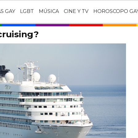
AS GAY
LGBT
MÚSICA
CINE Y TV
HOROSCOPO GA
cruising?