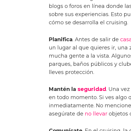
blogs o foros en línea donde l
sobre sus experiencias. Esto p
cómo se desarrolla el cruising.
Planifica
. Antes de salir de
cas
un lugar al que quieres ir, un
mucha gente a la vista. Alguno
parques, baños públicos y clu
lleves protección.
Mantén la
seguridad
. Una vez
en todo momento. Si ves algo q
inmediatamente. No menciones
asegúrate de
no llevar
objetos d
Comunícate
. En el cruising, l