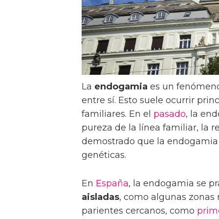
La
endogamia
es un fenómeno
entre sí. Esto suele ocurrir pri
familiares. En el
pasado
, la en
pureza de la línea familiar, la 
demostrado que la endogamia
genéticas.
En
España
, la endogamia se p
aisladas
, como algunas zonas 
parientes cercanos, como
prim