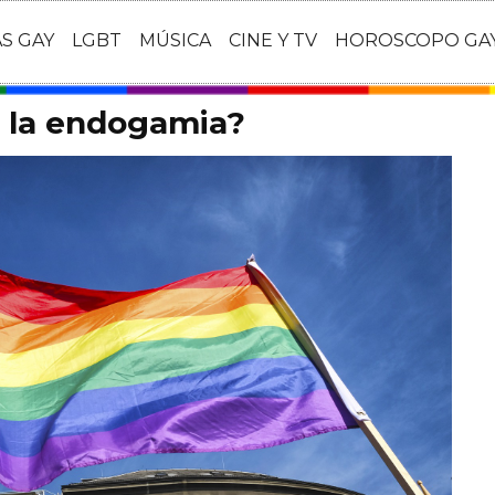
AS GAY
LGBT
MÚSICA
CINE Y TV
HOROSCOPO GA
a la endogamia?