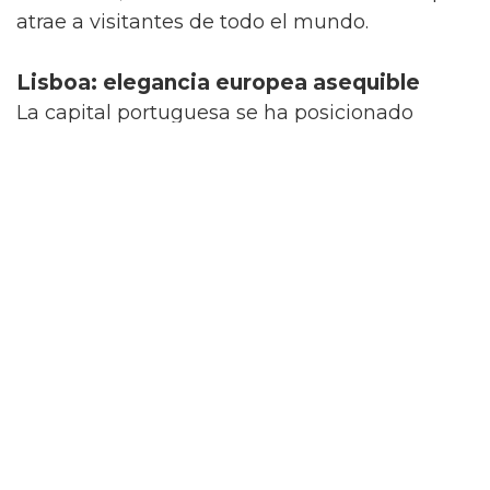
atrae a visitantes de todo el mundo.
Lisboa: elegancia europea asequible
La capital portuguesa se ha posicionado
como un
destino gay-friendly
presupuestario
sin sacrificar calidad. Barrios
como Bairro Alto y Príncipe Real pulsan con la
energía de bares y clubes acogedores. La
Playa 19, conocida como playa gay, ofrece un
espacio de socialización junto al mar. Los
tranvías históricos que recorren las calles
empinadas, los miradores con vistas
espectaculares, la gastronomía portuguesa y
los precios accesibles añaden un toque de
romanticismo a la experiencia. Lisboa
combina tradición y modernidad en una