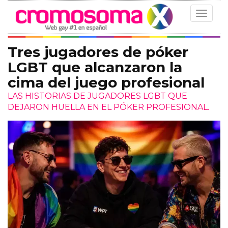
Toggle
navigat
Tres jugadores de póker
LGBT que alcanzaron la
cima del juego profesional
LAS HISTORIAS DE JUGADORES LGBT QUE
DEJARON HUELLA EN EL PÓKER PROFESIONAL.