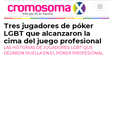
Toggle
navigat
Tres jugadores de póker
LGBT que alcanzaron la
cima del juego profesional
LAS HISTORIAS DE JUGADORES LGBT QUE
DEJARON HUELLA EN EL PÓKER PROFESIONAL.