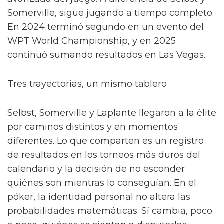
Somerville, sigue jugando a tiempo completo.
En 2024 terminó segundo en un evento del
WPT World Championship, y en 2025
continuó sumando resultados en Las Vegas.
Tres trayectorias, un mismo tablero
Selbst, Somerville y Laplante llegaron a la élite
por caminos distintos y en momentos
diferentes. Lo que comparten es un registro
de resultados en los torneos más duros del
calendario y la decisión de no esconder
quiénes son mientras lo conseguían. En el
póker, la identidad personal no altera las
probabilidades matemáticas. Sí cambia, poco