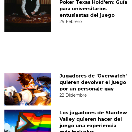
Poker Texas Hold'em: Guía
para universitarios
entusiastas del juego
29 Febrero
Jugadores de 'Overwatch'
quieren devolver el juego
por un personaje gay
22 Diciembre
Los jugadores de Stardew
Valley quieren hacer del
juego una experiencia