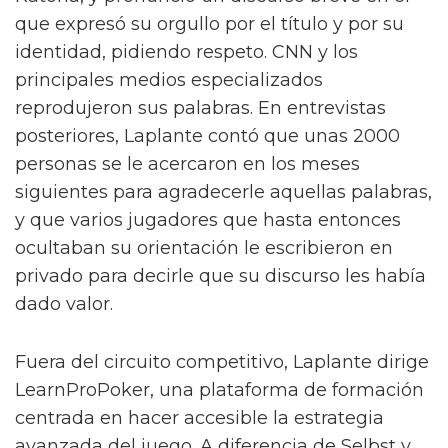
que expresó su orgullo por el título y por su
identidad, pidiendo respeto. CNN y los
principales medios especializados
reprodujeron sus palabras. En entrevistas
posteriores, Laplante contó que unas 2000
personas se le acercaron en los meses
siguientes para agradecerle aquellas palabras,
y que varios jugadores que hasta entonces
ocultaban su orientación le escribieron en
privado para decirle que su discurso les había
dado valor.
Fuera del circuito competitivo, Laplante dirige
LearnProPoker, una plataforma de formación
centrada en hacer accesible la estrategia
avanzada del juego. A diferencia de Selbst y