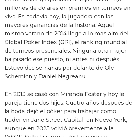
millones de dólares en premios en torneos en
vivo. Es, todavía hoy, la jugadora con las
mayores ganancias de la historia. Aquel
mismo verano de 2014 llegó a lo más alto del
Global Poker Index (GPI), el ranking mundial
de torneos presenciales. Ninguna otra mujer
ha pisado ese puesto, ni antes ni después.
Estuvo dos semanas por delante de Ole
Schemion y Daniel Negreanu.
En 2013 se casó con Miranda Foster y hoy la
pareja tiene dos hijos. Cuatro años después de
la boda dejó el póker para trabajar como
trader en Jane Street Capital, en Nueva York,
aunque en 2025 volvió brevemente a la