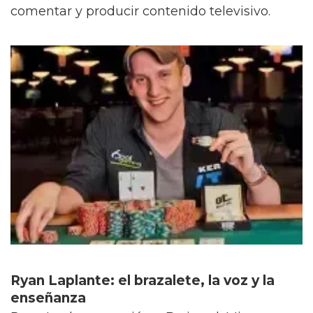
comentar y producir contenido televisivo.
Ryan Laplante: el brazalete, la voz y la
enseñanza