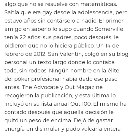
algo que no se resuelve con matemáticas.
Sabía que era gay desde la adolescencia, pero
estuvo años sin contárselo a nadie. El primer
amigo en saberlo lo supo cuando Somerville
tenía 22 años; sus padres, poco después, le
pidieron que no lo hiciera público. Un 14 de
febrero de 2012, San Valentín, colgó en su blog
personal un texto largo donde lo contaba
todo, sin rodeos. Ningún hombre en la élite
del póker profesional había dado ese paso
antes. The Advocate y Out Magazine
recogieron la publicación, y esta última lo
incluyó en su lista anual Out 100. Él mismo ha
contado después que aquella decisión le
quitó un peso de encima. Dejó de gastar
energía en disimular y pudo volcarla entera