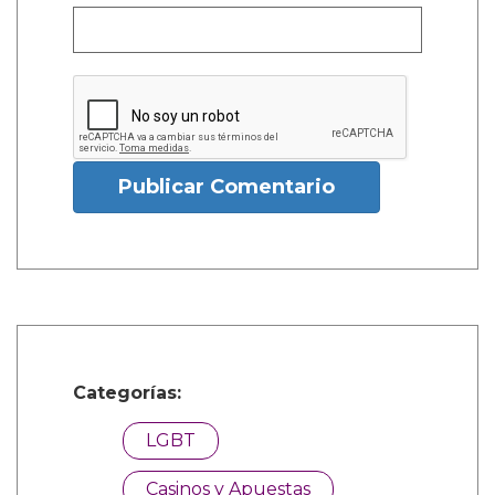
Publicar Comentario
Categorías:
LGBT
Casinos y Apuestas