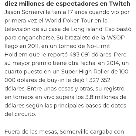
diez millones de espectadores en Twitch
Jason Somerville tenía 17 años cuando vio por
primera vez el World Poker Tour en la
televisión de su casa de Long Island. Eso bastó
para engancharse. Su brazalete de la WSOP
llegó en 2011, en un torneo de No-Limit
Hold'em que le reportó 493 091 dólares. Pero
su mayor premio tiene otra fecha: en 2014, un
cuarto puesto en un Super High Roller de 100
000 dólares de buy-in le dejó 1 327 352
dólares. Entre unas cosas y otras, su registro
en torneos en vivo supera los 3,8 millones de
dólares según las principales bases de datos
del circuito.
Fuera de las mesas, Somerville cargaba con