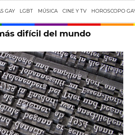
AS GAY
LGBT
MÚSICA
CINE Y TV
HOROSCOPO GA
más difícil del mundo