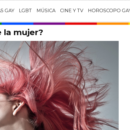
AS GAY
LGBT
MÚSICA
CINE Y TV
HOROSCOPO GA
e la mujer?