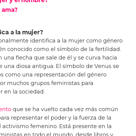
ujer y el hombre?
s ama?
ica a la mujer?
cionalmente identifica a la mujer como género
én conocido como el símbolo de la fertilidad.
 una flecha que sale de él y se curva hacia
e una diosa antigua. El símbolo de Venus se
os como una representación del género
or muchos grupos feministas para
r en la sociedad.
ento
que se ha vuelto cada vez más común
ara representar el poder y la fuerza de la
 activismo femenino. Está presente en la
inistas en todo el mundo, desde libros y