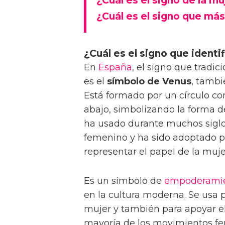
¿Cuál es el signo de la m
¿Cuál es el signo que má
¿Cuál es el signo que identif
En
España
, el signo que tradi
es el
símbolo de Venus
, tambi
Está formado por un círculo con
abajo, simbolizando la forma d
ha usado durante muchos sigl
femenino y ha sido adoptado p
representar el papel de la muje
Es un símbolo de
empoderami
en la cultura moderna. Se usa p
mujer y también para apoyar el
mayoría de los movimientos fem