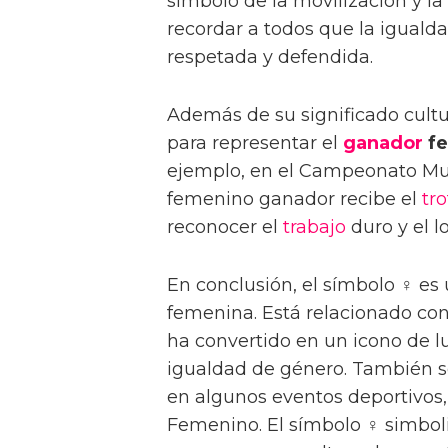
símbolo de la movilización y la
recordar a todos que la iguald
respetada y defendida.
Además de su significado cultur
para representar el
ganador
fe
ejemplo, en el Campeonato Mun
femenino ganador recibe el
tr
reconocer el
trabajo
duro y el l
En conclusión, el símbolo ♀ es 
femenina. Está relacionado con
ha convertido en un icono de l
igualdad de género. También s
en algunos eventos deportivo
Femenino. El símbolo ♀ simbol