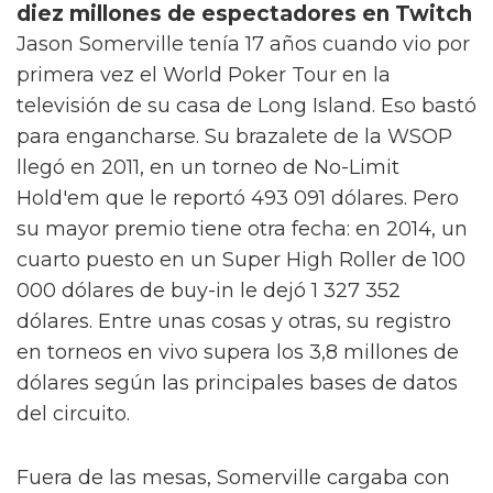
diez millones de espectadores en Twitch
Jason Somerville tenía 17 años cuando vio por
primera vez el World Poker Tour en la
televisión de su casa de Long Island. Eso bastó
para engancharse. Su brazalete de la WSOP
llegó en 2011, en un torneo de No-Limit
Hold'em que le reportó 493 091 dólares. Pero
su mayor premio tiene otra fecha: en 2014, un
cuarto puesto en un Super High Roller de 100
000 dólares de buy-in le dejó 1 327 352
dólares. Entre unas cosas y otras, su registro
en torneos en vivo supera los 3,8 millones de
dólares según las principales bases de datos
del circuito.
Fuera de las mesas, Somerville cargaba con