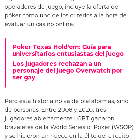
operadores de juego, incluye la oferta de
póker como uno de los criterios a la hora de
evaluar un casino online.
Poker Texas Hold'em: Guía para
universitarios entusiastas del juego
Los jugadores rechazan a un
personaje del juego Overwatch por
ser gay
Pero esta historia no va de plataformas, sino
de personas. Entre 2008 y 2020, tres
jugadores abiertamente LGBT ganaron
brazaletes de la World Series of Poker (WSOP)
y se hicieron un hueco en la élite del circuito