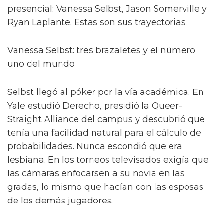
presencial: Vanessa Selbst, Jason Somerville y
Ryan Laplante. Estas son sus trayectorias.
Vanessa Selbst: tres brazaletes y el número
uno del mundo
Selbst llegó al póker por la vía académica. En
Yale estudió Derecho, presidió la Queer-
Straight Alliance del campus y descubrió que
tenía una facilidad natural para el cálculo de
probabilidades. Nunca escondió que era
lesbiana. En los torneos televisados exigía que
las cámaras enfocarsen a su novia en las
gradas, lo mismo que hacían con las esposas
de los demás jugadores.