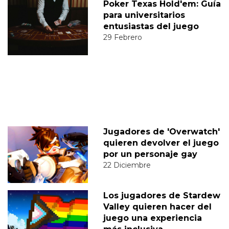
Poker Texas Hold'em: Guía
para universitarios
entusiastas del juego
29 Febrero
Jugadores de 'Overwatch'
quieren devolver el juego
por un personaje gay
22 Diciembre
Los jugadores de Stardew
Valley quieren hacer del
juego una experiencia