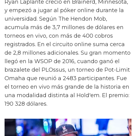
Ryan Laplante creció en Brainerd, Minnesota,
y empezó a jugar al póker online durante la
universidad. Según The Hendon Mob,
acumula más de 3,7 millones de dólares en
torneos en vivo, con más de 400 cobros
registrados. En el circuito online suma cerca
de 2,8 millones adicionales. Su gran momento
llegó en la WSOP de 2016, cuando ganó el
brazalete del PLOssus, un torneo de Pot-Limit
Omaha que reunió a 2483 participantes. Fue
el torneo en vivo más grande de la historia en
una modalidad distinta al Hold'em. El premio:
190 328 dólares.