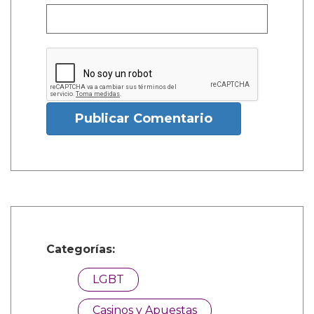
Publicar Comentario
Categorías:
LGBT
Casinos y Apuestas