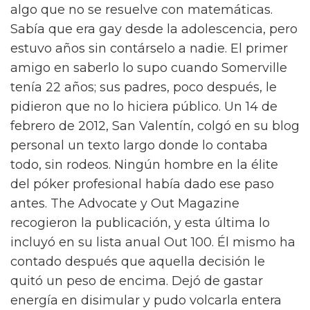
algo que no se resuelve con matemáticas.
Sabía que era gay desde la adolescencia, pero
estuvo años sin contárselo a nadie. El primer
amigo en saberlo lo supo cuando Somerville
tenía 22 años; sus padres, poco después, le
pidieron que no lo hiciera público. Un 14 de
febrero de 2012, San Valentín, colgó en su blog
personal un texto largo donde lo contaba
todo, sin rodeos. Ningún hombre en la élite
del póker profesional había dado ese paso
antes. The Advocate y Out Magazine
recogieron la publicación, y esta última lo
incluyó en su lista anual Out 100. Él mismo ha
contado después que aquella decisión le
quitó un peso de encima. Dejó de gastar
energía en disimular y pudo volcarla entera