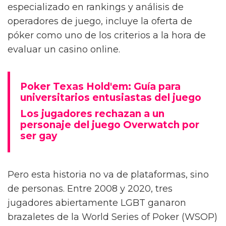
especializado en rankings y análisis de
operadores de juego, incluye la oferta de
póker como uno de los criterios a la hora de
evaluar un casino online.
Poker Texas Hold'em: Guía para
universitarios entusiastas del juego
Los jugadores rechazan a un
personaje del juego Overwatch por
ser gay
Pero esta historia no va de plataformas, sino
de personas. Entre 2008 y 2020, tres
jugadores abiertamente LGBT ganaron
brazaletes de la World Series of Poker (WSOP)