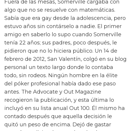
Fuera de las mesas, Somerville cargaba con
algo que no se resuelve con matemáticas.
Sabía que era gay desde la adolescencia, pero
estuvo años sin contárselo a nadie. El primer
amigo en saberlo lo supo cuando Somerville
tenía 22 años; sus padres, poco después, le
pidieron que no lo hiciera público. Un 14 de
febrero de 2012, San Valentín, colgó en su blog
personal un texto largo donde lo contaba
todo, sin rodeos. Ningún hombre en la élite
del póker profesional había dado ese paso
antes. The Advocate y Out Magazine
recogieron la publicación, y esta última lo
incluyó en su lista anual Out 100. Él mismo ha
contado después que aquella decisión le
quitó un peso de encima. Dejó de gastar