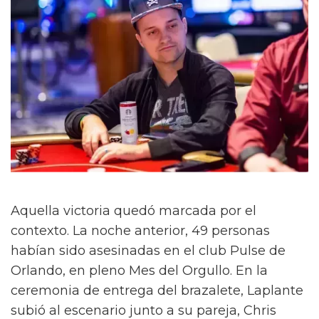
Aquella victoria quedó marcada por el
contexto. La noche anterior, 49 personas
habían sido asesinadas en el club Pulse de
Orlando, en pleno Mes del Orgullo. En la
ceremonia de entrega del brazalete, Laplante
subió al escenario junto a su pareja, Chris