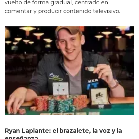
vuelto de forma gradual, centrado en
comentar y producir contenido televisivo.
Ryan Laplante: el brazalete, la voz y la
enseñanza