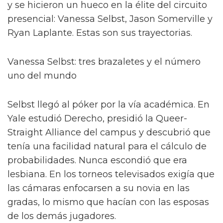
y se hicieron un hueco en la élite del circuito
presencial: Vanessa Selbst, Jason Somerville y
Ryan Laplante. Estas son sus trayectorias.
Vanessa Selbst: tres brazaletes y el número
uno del mundo
Selbst llegó al póker por la vía académica. En
Yale estudió Derecho, presidió la Queer-
Straight Alliance del campus y descubrió que
tenía una facilidad natural para el cálculo de
probabilidades. Nunca escondió que era
lesbiana. En los torneos televisados exigía que
las cámaras enfocarsen a su novia en las
gradas, lo mismo que hacían con las esposas
de los demás jugadores.