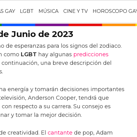
AS GAY
LGBT
MÚSICA
CINE Y TV
HOROSCOPO GA
de Junio de 2023
o de esperanzas para los signos del zodiaco.
can como
LGBT
hay algunas
predicciones
 continuación, una breve descripción del
s.
 energía y tomarán decisiones importantes
televisión, Anderson Cooper, tendrá que
con respecto a su carrera. Su consejo es
nar y tomar la mejor decisión.
de creatividad. El
cantante
de pop, Adam