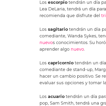
Los
escorpio
tendrán un día par
Lea DeLaria, tendrá un día para 
recomienda que disfrute del
tr
Los
sagitario
tendrán un día p
comediante, Wanda Sykes, tend
nuevo
s conocimientos. Su hor
aprender algo
nuevo
.
Los
capricornio
tendrán un día
comediante de stand-up, Marga
hacer un cambio positivo. Se 
evaluar sus opciones y tomar la
Los
acuario
tendrán un día par
pop, Sam Smith, tendrá una gr