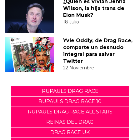
¿Quién es Vivian Jenna
Wilson, la hija trans de
Elon Musk?
18 Julio
Yvie Oddly, de Drag Race,
comparte un desnudo
integral para salvar
Twitter
22 Noviembre
RUPAULS DRAG RACE
RUPAULS DRAG RACE 10
RUPAULS DRAG RACE ALL STARS
REINAS DEL DRAG
DRAG RACE UK