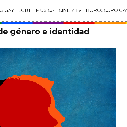
AS GAY
LGBT
MÚSICA
CINE Y TV
HOROSCOPO GA
de género e identidad