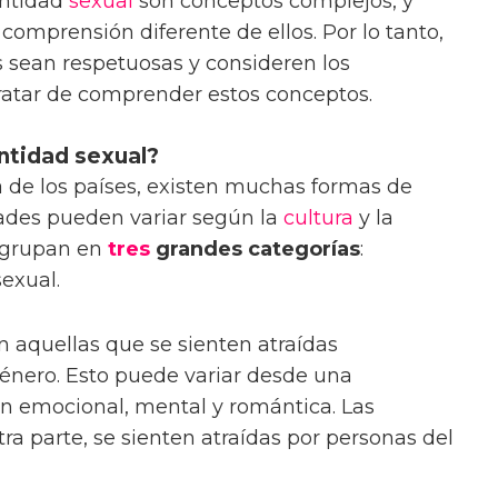
entidad
sexual
son conceptos complejos, y
omprensión diferente de ellos. Por lo tanto,
 sean respetuosas y consideren los
ratar de comprender estos conceptos.
entidad sexual?
a de los países, existen muchas formas de
dades pueden variar según la
cultura
y la
agrupan en
tres
grandes categorías
:
exual.
 aquellas que se sienten atraídas
énero. Esto puede variar desde una
ión emocional, mental y romántica. Las
otra parte, se sienten atraídas por personas del