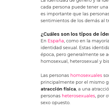
La identidad de género y la id
cada persona puede tener una c
es importante que las personas
sentimientos de los demás al t
¿Cuáles son los tipos de id
En
España
, como en la mayorí
identidad sexual. Estas identi
época, pero generalmente se 
homosexual, heterosexual y bis
Las personas
homosexuales
son
principalmente por el mismo g
atracción física
, a una atracc
personas
heterosexuales
, por 
sexo opuesto.