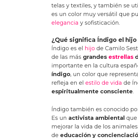
telas y textiles, y también se ut
es un color muy versátil que p
elegancia
y sofisticación.
¿Qué significa Índigo el hij
Índigo es el
hijo
de Camilo Sest
de las más
grandes
estrellas
d
importante en la cultura españ
índigo
, un color que represent
refleja en el
estilo de vida
de Ín
espiritualmente consciente
.
Índigo también es conocido po
Es un
activista ambiental
que 
mejorar la vida de los animale
de
educación y concienciaci