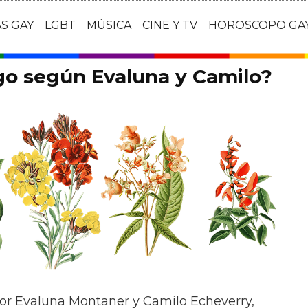
AS GAY
LGBT
MÚSICA
CINE Y TV
HOROSCOPO GA
igo según Evaluna y Camilo?
por Evaluna Montaner y Camilo Echeverry,