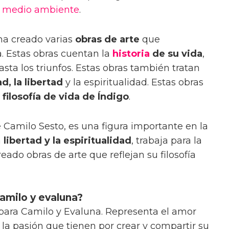
l
medio ambiente
.
ha creado varias
obras de arte
que
a. Estas obras cuentan la
historia
de su vida
,
sta los triunfos. Estas obras también tratan
ad, la libertad
y la espiritualidad. Estas obras
 filosofía de vida de Índigo
.
de Camilo Sesto, es una figura importante en la
a
libertad y la espiritualidad
, trabaja para la
eado obras de arte que reflejan su filosofía
Camilo y evaluna?
a para Camilo y Evaluna. Representa el amor
y la pasión que tienen por crear y compartir su