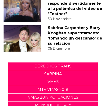
responde divertidamente
a la polémica del vídeo de
"Feather"
30 Noviembre
Sabrina Carpenter y Barry
Keoghan supuestamente
'tomando un descanso' de
su relación
05 Diciembre
DERECHOS TRANS
SABRINA
VMAS
MTV VMAS 2018
VMAS 2017 ACTUACIONES
MENSAJE DEL REY