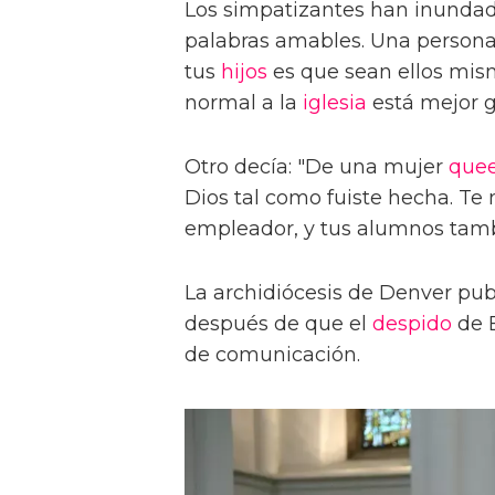
Los simpatizantes han inundad
palabras amables. Una persona 
tus
hijos
es que sean ellos mism
normal a la
iglesia
está mejor g
Otro decía: "De una mujer
que
Dios tal como fuiste hecha. Te
empleador, y tus alumnos tamb
La archidiócesis de Denver publ
después de que el
despido
de B
de comunicación.