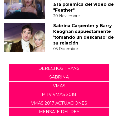
a la polémica del vídeo de
"Feather"
30 Noviembre
Sabrina Carpenter y Barry
Keoghan supuestamente
'tomando un descanso' de
su relación
05 Diciembre
DERECHOS TRANS
SABRINA
VMAS
MTV VMAS 2018
VMAS 2017 ACTUACIONES
MENSAJE DEL REY