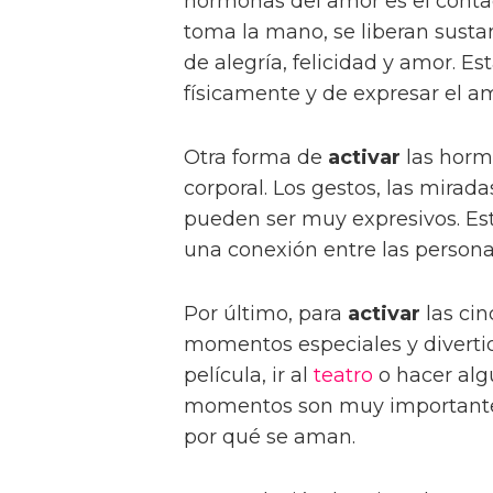
hormonas del amor es el contac
toma la mano, se liberan sust
de alegría, felicidad y amor. E
físicamente y de expresar el a
Otra forma de
activar
las horm
corporal. Los gestos, las mirad
pueden ser muy expresivos. Es
una conexión entre las persona
Por último, para
activar
las ci
momentos especiales y divertido
película, ir al
teatro
o hacer alg
momentos son muy importante
por qué se aman.